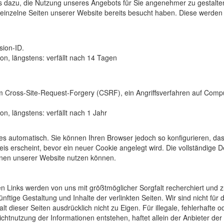
ts dazu, die Nutzung unseres Angebots für Sie angenehmer zu gestalte
 einzelne Seiten unserer Website bereits besucht haben. Diese werden
sion-ID.
n, längstens: verfällt nach 14 Tagen
 Cross-Site-Request-Forgery (CSRF), ein Angriffsverfahren auf Comp
n, längstens: verfällt nach 1 Jahr
es automatisch. Sie können Ihren Browser jedoch so konfigurieren, da
eis erscheint, bevor ein neuer Cookie angelegt wird. Die vollständige 
ionen unserer Website nutzen können.
ten Links werden von uns mit größtmöglicher Sorgfalt recherchiert und
ünftige Gestaltung und Inhalte der verlinkten Seiten. Wir sind nicht für 
 dieser Seiten ausdrücklich nicht zu Eigen. Für illegale, fehlerhafte o
chtnutzung der Informationen entstehen, haftet allein der Anbieter der