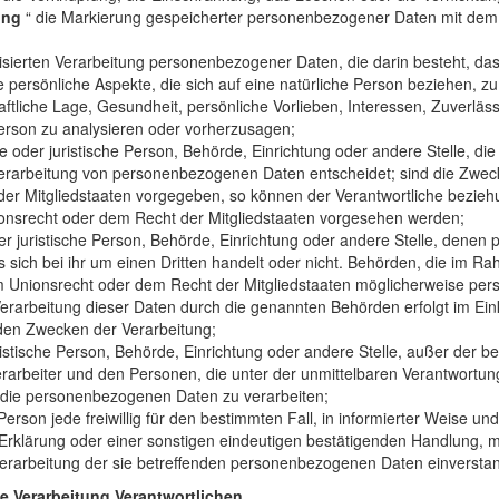
ung
“ die Markierung gespeicherter personenbezogener Daten mit dem Zi
tisierten Verarbeitung personenbezogener Daten, die darin besteht, 
persönliche Aspekte, die sich auf eine natürliche Person beziehen, 
haftliche Lage, Gesundheit, persönliche Vorlieben, Interessen, Zuverläss
Person zu analysieren oder vorherzusagen;
he oder juristische Person, Behörde, Einrichtung oder andere Stelle, d
Verarbeitung von personenbezogenen Daten entscheidet; sind die Zweck
der Mitgliedstaaten vorgegeben, so können der Verantwortliche bezieh
nsrecht oder dem Recht der Mitgliedstaaten vorgesehen werden;
der juristische Person, Behörde, Einrichtung oder andere Stelle, dene
 sich bei ihr um einen Dritten handelt oder nicht. Behörden, die im 
 Unionsrecht oder dem Recht der Mitgliedstaaten möglicherweise per
Verarbeitung dieser Daten durch die genannten Behörden erfolgt im Ein
den Zwecken der Verarbeitung;
uristische Person, Behörde, Einrichtung oder andere Stelle, außer der 
rarbeiter und den Personen, die unter der unmittelbaren Verantwortun
, die personenbezogenen Daten zu verarbeiten;
Person jede freiwillig für den bestimmten Fall, in informierter Weise 
rklärung oder einer sonstigen eindeutigen bestätigenden Handlung, mi
 Verarbeitung der sie betreffenden personenbezogenen Daten einverstan
e Verarbeitung Verantwortlichen