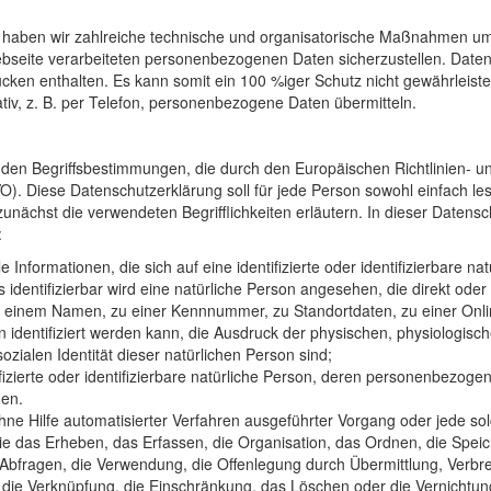
che haben wir zahlreiche technische und organisatorische Maßnahmen u
bseite verarbeiteten personenbezogenen Daten sicherzustellen. Daten
ücken enthalten. Es kann somit ein 100 %iger Schutz nicht gewährleist
ativ, z. B. per Telefon, personenbezogene Daten übermitteln.
 den Begriffsbestimmungen, die durch den Europäischen Richtlinien- 
 Diese Datenschutzerklärung soll für jede Person sowohl einfach lesba
 zunächst die verwendeten Begrifflichkeiten erläutern. In dieser Date
:
le Informationen, die sich auf eine identifizierte oder identifizierbare 
 identifizierbar wird eine natürliche Person angesehen, die direkt oder 
 einem Namen, zu einer Kennnummer, zu Standortdaten, zu einer Onl
dentifiziert werden kann, die Ausdruck der physischen, physiologisch
 sozialen Identität dieser natürlichen Person sind;
ifizierte oder identifizierbare natürliche Person, deren personenbezog
den.
ohne Hilfe automatisierter Verfahren ausgeführter Vorgang oder jede
 das Erheben, das Erfassen, die Organisation, das Ordnen, die Spei
Abfragen, die Verwendung, die Offenlegung durch Übermittlung, Verbr
r die Verknüpfung, die Einschränkung, das Löschen oder die Vernichtun