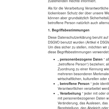
zustehenden Rechte informiert.
Als für die Verarbeitung Verantwortli
lückenlosen Schutz der über unsere We
können aber grundsätzlich Sicherheitsl
betroffene Person natürlich auch altern
1. Begriffsbestimmungen
Diese Datenschutzerklärung beruht auf
DSGVO benutzt wurden (Artikel 4 DSGVO).
Um dies sicher zu stellen, möchten wir
diese Begriffsbestimmungen verwendet
„
personenbezogene Daten
“ al
„betroffene Person“) beziehen; als
Zuordnung zu einer Kennung wie
mehreren besonderen Merkmalen i
wirtschaftlichen, kulturellen oder
„
betroffene Person
“ jede ident
Verantwortlichen verarbeitet wer
„
Verarbeitung
“ jeder mit oder 
mit personenbezogenen Daten wie
Veränderung, das Auslesen, das 
Bereitstellung, den Abgleich ode