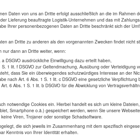
n Daten von uns an Dritte erfolgt ausschließlich an die im Rahmen de
it der Lieferung beauftragte Logistik-Unternehmen und das mit Zahlung
ergabe Ihrer personenbezogenen Daten an Dritte beschränkt sich der Um
ten an Dritte zu anderen als den vorgenannten Zwecken findet nicht st
 nur dann an Dritte weiter, wenn:
it. a DSGVO ausdrückliche Einwilligung dazu erteilt haben,
1 S. 1 lit. f DSGVO zur Geltendmachung, Ausübung oder Verteidigung v
eht, dass Sie ein überwiegendes schutzwürdiges Interesse an der Nic
gabe nach Art. 6 Abs. 1 S. 1 lit. c DSGVO eine gesetzliche Verpflichtung 
Art. 6 Abs. 1 S. 1 lit. b DSGVO für die Abwicklung von Vertragsverhältni
sch notwendige Cookies ein. Hierbei handelt es sich um kleine Dateien, 
ablet, Smartphone o.ä.) gespeichert werden, wenn Sie unsere Webseite
keine Viren, Trojaner oder sonstige Schadsoftware.
gelegt, die sich jeweils im Zusammenhang mit dem spezifisch eingese
ar Kenntnis von Ihrer Identität erhalten.