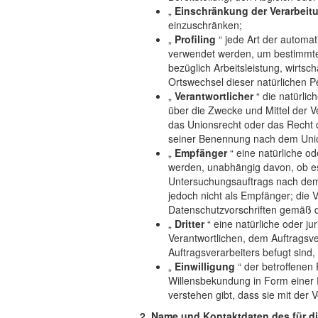
„
Einschränkung der Verarbeit
einzuschränken;
„
Profiling
“ jede Art der automa
verwendet werden, um bestimmte 
bezüglich Arbeitsleistung, wirtsc
Ortswechsel dieser natürlichen 
„
Verantwortlicher
“ die natürlic
über die Zwecke und Mittel der 
das Unionsrecht oder das Recht 
seiner Benennung nach dem Unio
„
Empfänger
“ eine natürliche o
werden, unabhängig davon, ob es
Untersuchungsauftrags nach dem
jedoch nicht als Empfänger; die 
Datenschutzvorschriften gemäß 
„
Dritter
“ eine natürliche oder j
Verantwortlichen, dem Auftragsve
Auftragsverarbeiters befugt sind
„
Einwilligung
“ der betroffenen 
Willensbekundung in Form einer E
verstehen gibt, dass sie mit der
2. Name und Kontaktdaten des für di