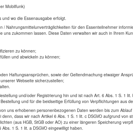
er Mobilfunk)
 und wo die Essenausgabe erfolgt.
 / Nahrungsmittelunverträglichkeiten für den Essenteilnehmer informie
 uns zukommen lassen. Diese Daten verwalten wir auch in Ihrem Kun
fizieren zu können;
rfüllen und abwickeln zu können;
genden Haftungsansprüchen, sowie der Geltendmachung etwaiger Anspr
 unserer Webseite sicherzustellen;
lten.
Bestellung und/oder Registrierung hin und ist nach Art. 6 Abs. 1 S. 1
estellung und für die beidseitige Erfüllung von Verpflichtungen aus de
ng von uns erhobenen personenbezogenen Daten werden bis zum Ablauf 
 denn, dass wir nach Artikel 6 Abs. 1 S. 1 lit. c DSGVO aufgrund von s
chten (aus HGB, StGB oder AO) zu einer längeren Speicherung verpflic
Abs. 1 S. 1 lit. a DSGVO eingewilligt haben.